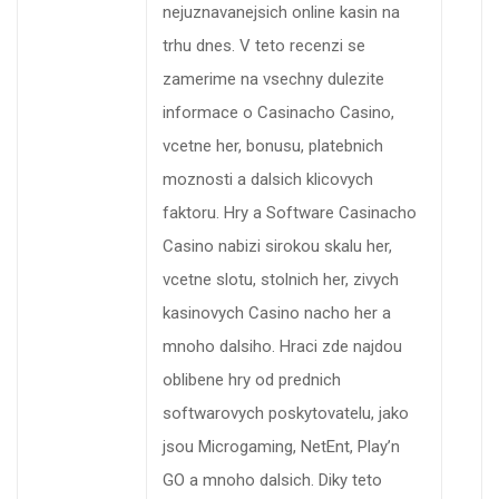
nejuznavanejsich online kasin na
trhu dnes. V teto recenzi se
zamerime na vsechny dulezite
informace o Casinacho Casino,
vcetne her, bonusu, platebnich
moznosti a dalsich klicovych
faktoru. Hry a Software Casinacho
Casino nabizi sirokou skalu her,
vcetne slotu, stolnich her, zivych
kasinovych
Casino nacho
her a
mnoho dalsiho. Hraci zde najdou
oblibene hry od prednich
softwarovych poskytovatelu, jako
jsou Microgaming, NetEnt, Play’n
GO a mnoho dalsich. Diky teto