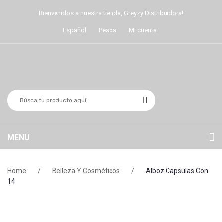
Bienvenidos a nuestra tienda, Greyzy Distribuidora!
Español
Pesos
Mi cuenta
MENU
HOME
Home
/
Belleza Y Cosméticos
/
Alboz Capsulas Con
MIEL DE ABEJA
14
BELLEZA Y COSMÉTICOS
SUPLEMENTOS ALIMENTICIOS