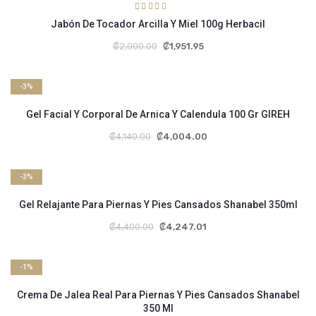
Rated
4.00
Jabón De Tocador Arcilla Y Miel 100g Herbacil
out of 5
₡
2,000.00
₡
1,951.95
-3%
Gel Facial Y Corporal De Arnica Y Calendula 100 Gr GIREH
₡
4,140.00
₡
4,004.00
-3%
Gel Relajante Para Piernas Y Pies Cansados Shanabel 350ml
₡
4,400.00
₡
4,247.01
-1%
Crema De Jalea Real Para Piernas Y Pies Cansados Shanabel
350 Ml