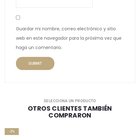
Guardar mi nombre, correo electrónico y sitio
web en este navegador para la próxima vez que
haga un comentario.
SELECCIONA UN PRODUCTO
OTROS CLIENTES TAMBIÉN
COMPRARON
-2%