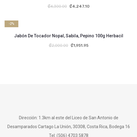
₡
4,300.00
₡
4,247.10
-2%
Jabón De Tocador Nopal, Sabila, Pepino 100g Herbacil
₡
2,000.00
₡
1,951.95
Dirección:
1.3km al este del Liceo de San Antonio de
Desamparados Cartago La Unión, 30308, Costa Rica, Bodega 16
Tel: (506) 4703 5878