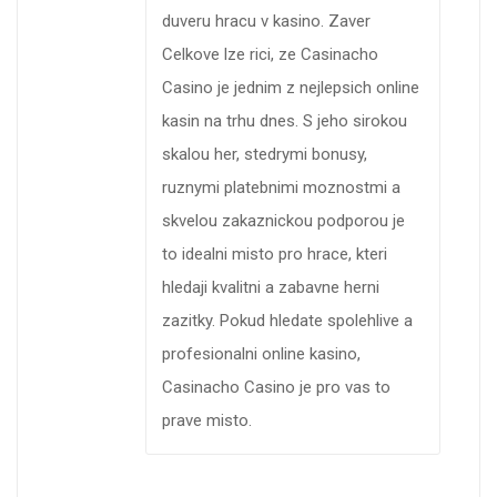
duveru hracu v kasino. Zaver
Celkove lze rici, ze Casinacho
Casino je jednim z nejlepsich online
kasin na trhu dnes. S jeho sirokou
skalou her, stedrymi bonusy,
ruznymi platebnimi moznostmi a
skvelou zakaznickou podporou je
to idealni misto pro hrace, kteri
hledaji kvalitni a zabavne herni
zazitky. Pokud hledate spolehlive a
profesionalni online kasino,
Casinacho Casino je pro vas to
prave misto.