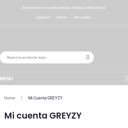
Bienvenidos a nuestra tienda, Greyzy Distribuidora!
Español
Pesos
Mi cuenta
MENU
HOME
Home
/
Mi Cuenta GREYZY
COMPRAR
Mi cuenta GREYZY
NOSOTROS
CONTACTO