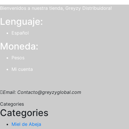
Bienvenidos a nuestra tienda, Greyzy Distribuidora!
Lenguaje:
Español
Moneda:
Pesos
Mi cuenta
Email: Contacto@greyzyglobal.com
Categories
Categories
Miel de Abeja