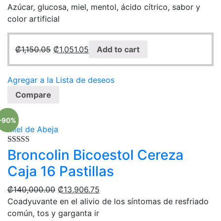
Azúcar, glucosa, miel, mentol, ácido cítrico, sabor y
color artificial
₡
1,150.05
₡
1,051.05
Add to cart
Agregar a la Lista de deseos
Compare
-90%
Miel de Abeja
Rated
Broncolin Bicoestol Cereza
5.00
out of 5
Caja 16 Pastillas
₡
140,000.00
₡
13,906.75
Coadyuvante en el alivio de los síntomas de resfriado
común, tos y garganta ir