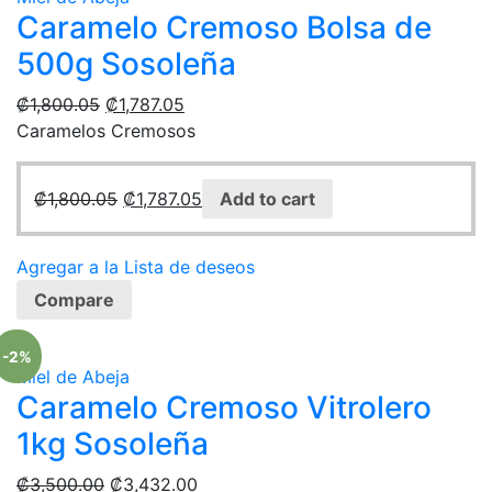
Caramelo Cremoso Bolsa de
500g Sosoleña
₡
1,800.05
₡
1,787.05
Caramelos Cremosos
₡
1,800.05
₡
1,787.05
Add to cart
Agregar a la Lista de deseos
Compare
-2%
Miel de Abeja
Caramelo Cremoso Vitrolero
1kg Sosoleña
₡
3,500.00
₡
3,432.00