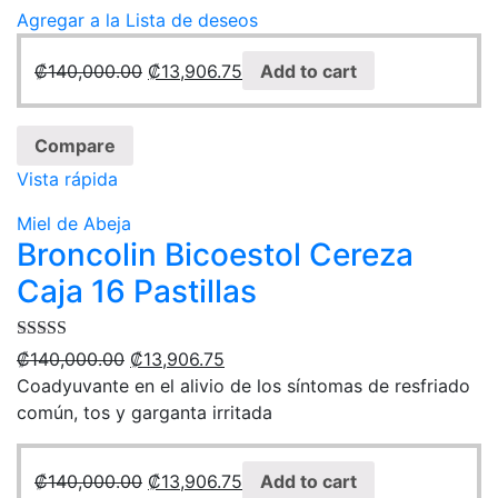
Agregar a la Lista de deseos
₡
140,000.00
₡
13,906.75
Add to cart
Compare
Vista rápida
Miel de Abeja
Broncolin Bicoestol Cereza
Caja 16 Pastillas
Rated
5.00
₡
140,000.00
₡
13,906.75
out of 5
Coadyuvante en el alivio de los síntomas de resfriado
común, tos y garganta irritada
₡
140,000.00
₡
13,906.75
Add to cart