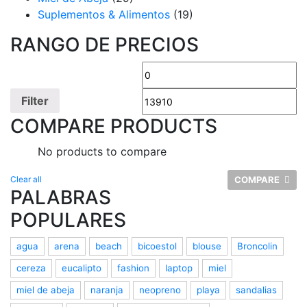
Suplementos & Alimentos
(19)
RANGO DE PRECIOS
Filter
COMPARE PRODUCTS
No products to compare
Clear all
COMPARE
PALABRAS
POPULARES
agua
arena
beach
bicoestol
blouse
Broncolin
cereza
eucalipto
fashion
laptop
miel
miel de abeja
naranja
neopreno
playa
sandalias