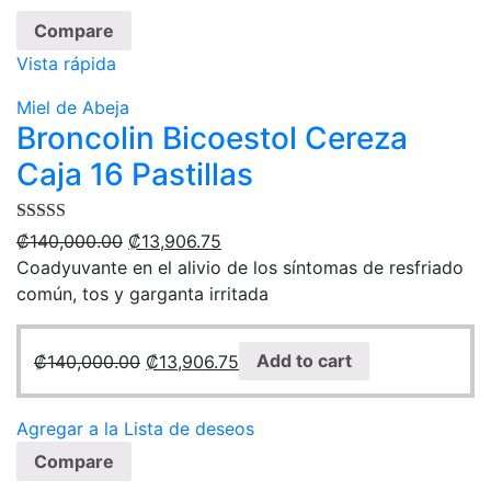
Compare
Vista rápida
Miel de Abeja
Broncolin Bicoestol Cereza
Caja 16 Pastillas
Rated
5.00
₡
140,000.00
₡
13,906.75
out of 5
Coadyuvante en el alivio de los síntomas de resfriado
común, tos y garganta irritada
₡
140,000.00
₡
13,906.75
Add to cart
Agregar a la Lista de deseos
Compare