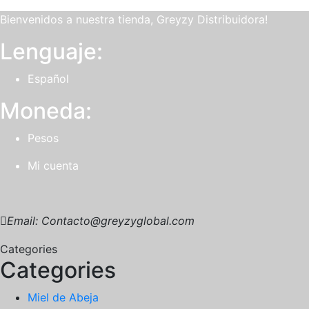
Bienvenidos a nuestra tienda, Greyzy Distribuidora!
Lenguaje:
Español
Moneda:
Pesos
Mi cuenta
Email: Contacto@greyzyglobal.com
Categories
Categories
Miel de Abeja