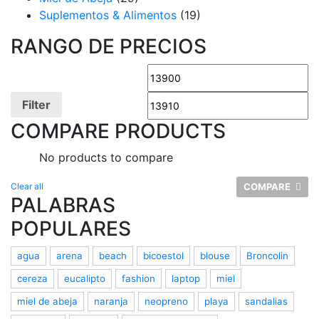
Suplementos & Alimentos
(19)
RANGO DE PRECIOS
Filter
COMPARE PRODUCTS
No products to compare
Clear all
COMPARE
PALABRAS
POPULARES
agua
arena
beach
bicoestol
blouse
Broncolin
cereza
eucalipto
fashion
laptop
miel
miel de abeja
naranja
neopreno
playa
sandalias