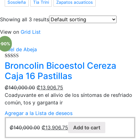
Sosoleña
Tia Trini
Zapatos acuaticos
Showing all 3 results
View on
Grid
List
-90%
Miel de Abeja
Rated
Broncolin Bicoestol Cereza
5.00
out of 5
Caja 16 Pastillas
₡
140,000.00
₡
13,906.75
Coadyuvante en el alivio de los síntomas de resfriado
común, tos y garganta ir
Agregar a la Lista de deseos
₡
140,000.00
₡
13,906.75
Add to cart