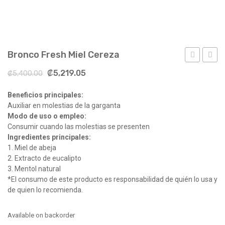
DEPORTES & FITNESS
PRODUCTOS REDUCTIVOS
Bronco Fresh Miel Cereza
PROMOCIONES
Fresh
Fresh
₡
5,219.05
₡
5,400.00
Miel
miel
Beneficios principales:
Naranja
menth
Auxiliar en molestias de la garganta
bolsa
Modo de uso o empleo:
Consumir cuando las molestias se presenten
Ingredientes principales:
1. Miel de abeja
2. Extracto de eucalipto
3. Mentol natural
*El consumo de este producto es responsabilidad de quién lo usa y
de quien lo recomienda.
Available on backorder