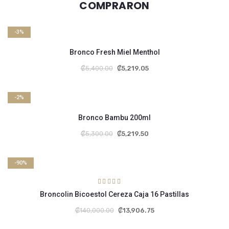
COMPRARON
-3%
Bronco Fresh Miel Menthol
₡
5,400.00
₡
5,219.05
-2%
Bronco Bambu 200ml
₡
5,300.00
₡
5,219.50
-90%
Rated
5.00
Broncolin Bicoestol Cereza Caja 16 Pastillas
out of 5
₡
140,000.00
₡
13,906.75