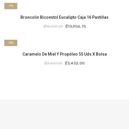
-1%
Broncolin Bicoestol Eucalipto Caja 16 Pastillas
₡
14,000.00
₡
13,906.75
-5%
Caramelo De Miel Y Propóleo 55 Uds X Bolsa
₡
3,600.00
₡
3,432.00