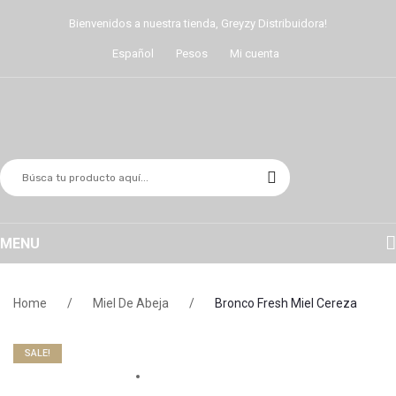
Bienvenidos a nuestra tienda, Greyzy Distribuidora!
Español
Pesos
Mi cuenta
MENU
HOME
Home
/
Miel De Abeja
/
Bronco Fresh Miel Cereza
MIEL DE ABEJA
BELLEZA Y COSMÉTICOS
SALE!
SUPLEMENTOS ALIMENTICIOS