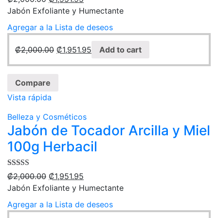
Jabón Exfoliante y Humectante
Agregar a la Lista de deseos
₡
2,000.00
₡
1,951.95
Add to cart
Compare
Vista rápida
Belleza y Cosméticos
Jabón de Tocador Arcilla y Miel
100g Herbacil
Rated
4.00
₡
2,000.00
₡
1,951.95
out of 5
Jabón Exfoliante y Humectante
Agregar a la Lista de deseos