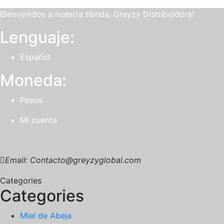
Bienvenidos a nuestra tienda, Greyzy Distribuidora!
Lenguaje:
Español
Moneda:
Pesos
Mi cuenta
Email: Contacto@greyzyglobal.com
Categories
Categories
Miel de Abeja