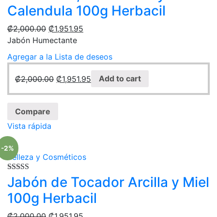
Calendula 100g Herbacil
₡
2,000.00
₡
1,951.95
Jabón Humectante
Agregar a la Lista de deseos
₡
2,000.00
₡
1,951.95
Add to cart
Compare
Vista rápida
-2%
Belleza y Cosméticos
Rated
Jabón de Tocador Arcilla y Miel
4.00
out of 5
100g Herbacil
₡
2,000.00
₡
1,951.95