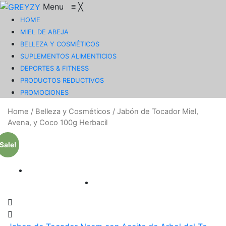
Menu
≡
╳
HOME
MIEL DE ABEJA
BELLEZA Y COSMÉTICOS
SUPLEMENTOS ALIMENTICIOS
DEPORTES & FITNESS
PRODUCTOS REDUCTIVOS
PROMOCIONES
Home
/
Belleza y Cosméticos
/
Jabón de Tocador Miel,
Avena, y Coco 100g Herbacil
Sale!