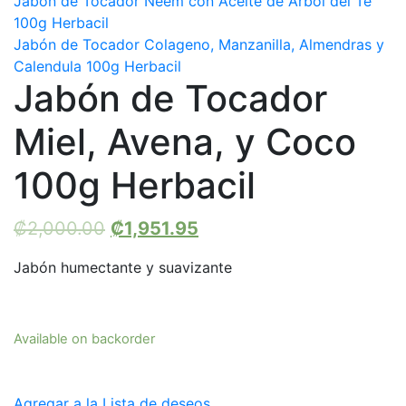
Jabon de Tocador Neem con Aceite de Arbol del Te
100g Herbacil
Jabón de Tocador Colageno, Manzanilla, Almendras y
Calendula 100g Herbacil
Jabón de Tocador
Miel, Avena, y Coco
100g Herbacil
₡
2,000.00
₡
1,951.95
Jabón humectante y suavizante
Available on backorder
Agregar a la Lista de deseos