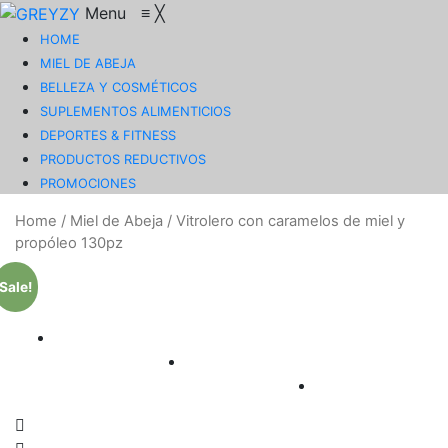
Menu
≡
╳
HOME
MIEL DE ABEJA
BELLEZA Y COSMÉTICOS
SUPLEMENTOS ALIMENTICIOS
DEPORTES & FITNESS
PRODUCTOS REDUCTIVOS
PROMOCIONES
Home
/
Miel de Abeja
/
Vitrolero con caramelos de miel y
propóleo 130pz
Sale!