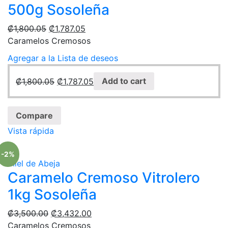
500g Sosoleña
₡
1,800.05
₡
1,787.05
Caramelos Cremosos
Agregar a la Lista de deseos
₡
1,800.05
₡
1,787.05
Add to cart
Compare
Vista rápida
-2%
Miel de Abeja
Caramelo Cremoso Vitrolero
1kg Sosoleña
₡
3,500.00
₡
3,432.00
Caramelos Cremosos