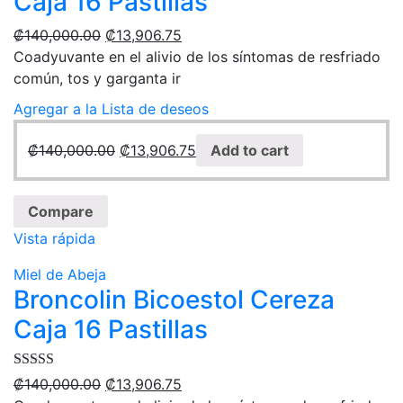
Caja 16 Pastillas
₡
140,000.00
₡
13,906.75
Coadyuvante en el alivio de los síntomas de resfriado
común, tos y garganta ir
Agregar a la Lista de deseos
₡
140,000.00
₡
13,906.75
Add to cart
Compare
Vista rápida
Miel de Abeja
Broncolin Bicoestol Cereza
Caja 16 Pastillas
Rated
5.00
₡
140,000.00
₡
13,906.75
out of 5