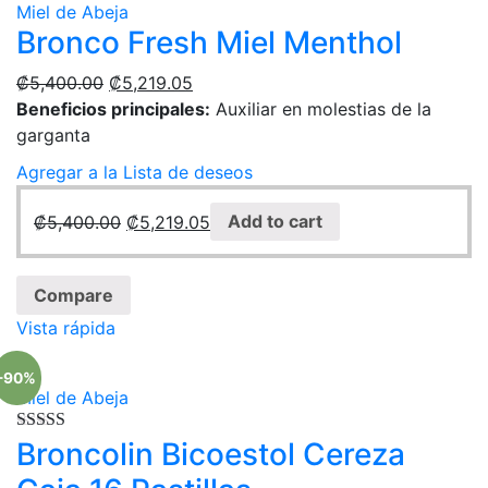
Miel de Abeja
Bronco Fresh Miel Menthol
₡
5,400.00
₡
5,219.05
Beneficios principales:
Auxiliar en molestias de la
garganta
Agregar a la Lista de deseos
₡
5,400.00
₡
5,219.05
Add to cart
Compare
Vista rápida
-90%
Miel de Abeja
Rated
Broncolin Bicoestol Cereza
5.00
out of 5