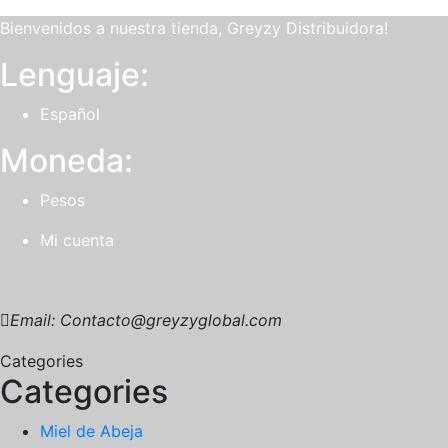
Bienvenidos a nuestra tienda, Greyzy Distribuidora!
Lenguaje:
Español
Moneda:
Pesos
Mi cuenta
Email: Contacto@greyzyglobal.com
Categories
Categories
Miel de Abeja