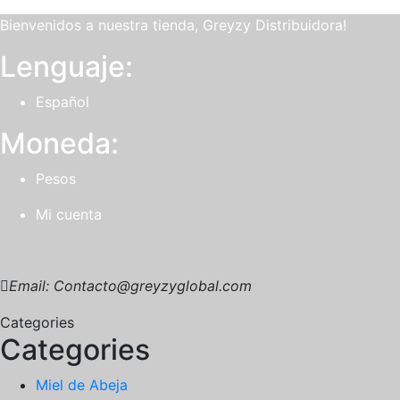
Bienvenidos a nuestra tienda, Greyzy Distribuidora!
Lenguaje:
Español
Moneda:
Pesos
Mi cuenta
Email: Contacto@greyzyglobal.com
Categories
Categories
Miel de Abeja