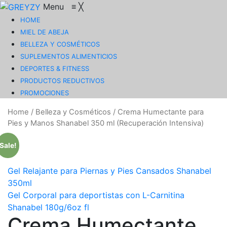
Menu
≡
╳
HOME
MIEL DE ABEJA
BELLEZA Y COSMÉTICOS
SUPLEMENTOS ALIMENTICIOS
DEPORTES & FITNESS
PRODUCTOS REDUCTIVOS
PROMOCIONES
Home
/
Belleza y Cosméticos
/
Crema Humectante para
Pies y Manos Shanabel 350 ml (Recuperación Intensiva)
Sale!
Gel Relajante para Piernas y Pies Cansados Shanabel
350ml
Gel Corporal para deportistas con L-Carnitina
Shanabel 180g/6oz fl
Crema Humectante