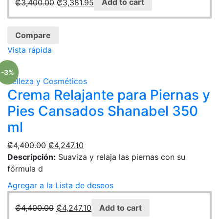
₡
3,400.00
₡
3,381.95
Add to cart
Compare
Vista rápida
-3%
Belleza y Cosméticos
Crema Relajante para Piernas y
Pies Cansados Shanabel 350
ml
₡
4,400.00
₡
4,247.10
Descripción:
Suaviza y relaja las piernas con su
fórmula d
Agregar a la Lista de deseos
₡
4,400.00
₡
4,247.10
Add to cart